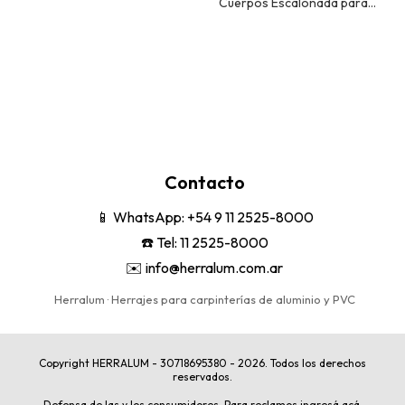
Cuerpos Escalonada para
Cámara Europea 15/20
Contacto
📱
WhatsApp: +54 9 11 2525-8000
☎️ Tel: 11 2525-8000
✉️
info@herralum.com.ar
Herralum · Herrajes para carpinterías de aluminio y PVC
Copyright HERRALUM - 30718695380 - 2026. Todos los derechos
reservados.
Defensa de las y los consumidores. Para reclamos
ingresá acá.